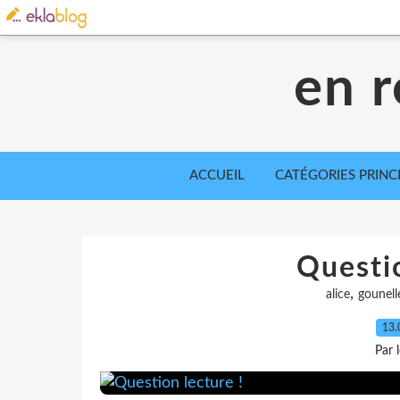
en r
ACCUEIL
CATÉGORIES PRINC
Questio
,
alice
gounell
13.
Par 