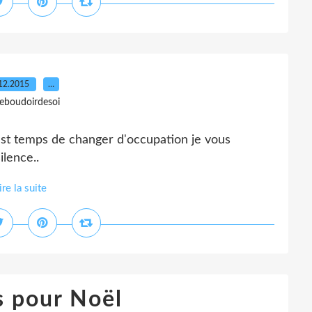
12.2015
…
leboudoirdesoi
 est temps de changer d'occupation je vous
ilence..
ire la suite
s pour Noël