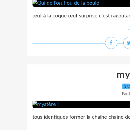
œuf à la coque œuf surprise c'est ragoutan
L
my
17.
Par 
tous identiques former la chaîne chaîne de
L