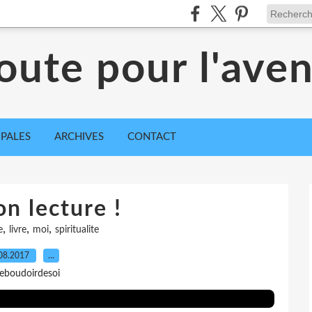
oute pour l'ave
IPALES
ARCHIVES
CONTACT
n lecture !
,
,
,
e
livre
moi
spiritualite
08.2017
…
leboudoirdesoi