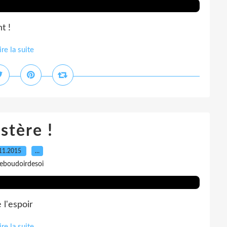
t !
ire la suite
stère !
11.2015
…
leboudoirdesoi
 l'espoir
ire la suite