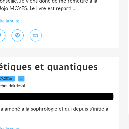
conseille. Je viens donc de me remettre à la
Jojo MOYES. Le livre est reparti...
ire la suite
étiques et quantiques
09.2016
…
leboudoirdesoi
 m'a amené à la sophrologie et qui depuis s'initie à