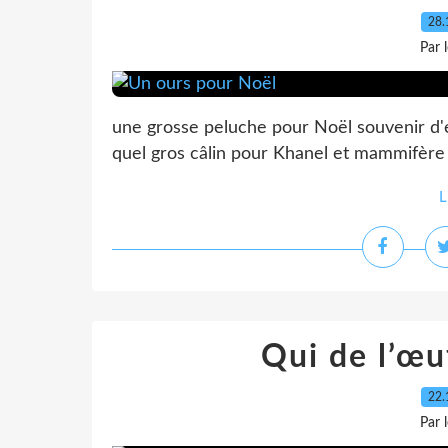
28.
Par 
une grosse peluche pour Noël souvenir d'en
quel gros câlin pour Khanel et mammifère
L
Qui de l’œu
22.
Par 