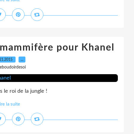
 mammifère pour Khanel
11.2015
…
leboudoirdesoi
 le roi de la jungle !
ire la suite